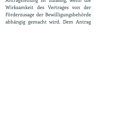
Wirksamkeit des Vertrages von der 
Förderzusage der Bewilligungsbehörde 
abhängig gemacht wird. Dem Antrag 
ist eine sogenannte De-minimis 
Erklärung beizufügen.
Eine bewilligte Energieberatung muss 
spätestens zwölf Monate nach Zugang 
des Zuwendungsbescheides beendet 
sein. Die Auszahlung des Zuschusses 
erfolgt nach Vorlage aller 
Verwendungsnachweisunterlagen und 
deren Prüfung durch die 
Bewilligungsbehörde.
Auf die Zuwendung besteht kein 
Rechtsanspruch. Die BAFA entscheidet 
nach pflichtgemäßem Ermessen. Die 