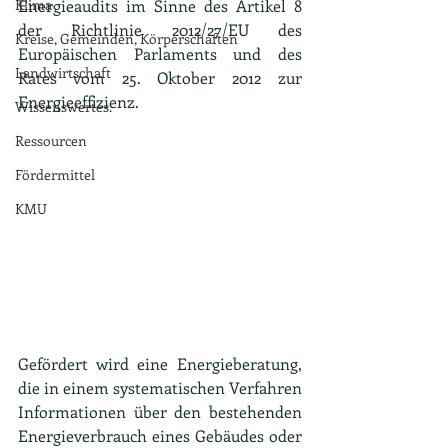
Klima
Energieaudits im Sinne des Artikel 8 
der Richtlinie 2012/27/EU des 
Kreise, Gemeinden, Körperschaften
Europäischen Parlaments und des 
Landwirtschaft
Rates vom 25. Oktober 2012 zur 
Energieeffizienz.
Wissenswertes.
Ressourcen
Fördermittel
KMU
Gefördert wird eine Energieberatung, 
die in einem systematischen Verfahren 
Informationen über den bestehenden 
Energieverbrauch eines Gebäudes oder 