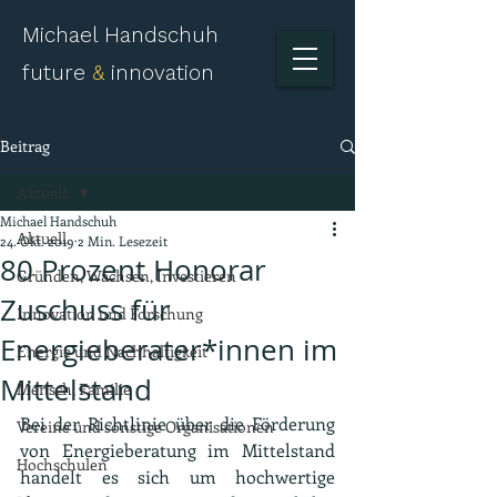
Michael Handschuh
future
&
innovation
Beitrag
Aktuell.
Michael Handschuh
Aktuell.
24. Okt. 2019
2 Min. Lesezeit
80 Prozent Honorar
Gründen, Wachsen, Investieren
Zuschuss für
Innovation und Forschung
Energieberater*innen im
Energie und Nachhaltigkeit
Mittelstand
Mensch, Familie
Bei der Richtlinie über die Förderung 
Vereine und sonstige Organisationen
von Energieberatung im Mittelstand 
Hochschulen
handelt es sich um hochwertige 