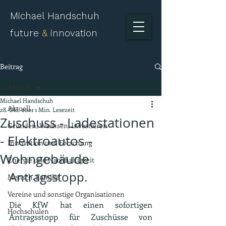
Michael Handschuh
future
&
innovation
Beitrag
Aktuell.
Michael Handschuh
Aktuell.
28. Okt. 2021
1 Min. Lesezeit
Zuschuss - Ladestationen
Gründen, Wachsen, Investieren
- Elektroautos -
Innovation und Forschung
Wohngebäude
Energie und Nachhaltigkeit
Antragsstopp.
Mensch, Familie
Vereine und sonstige Organisationen
Die KfW hat einen sofortigen 
Hochschulen
Antragsstopp für Zuschüsse von 