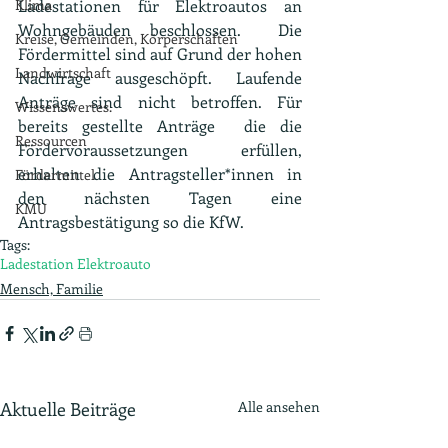
Klima
Ladestationen für Elektroautos an 
Wohngebäuden beschlossen.  Die 
Kreise, Gemeinden, Körperschaften
Fördermittel sind auf Grund der hohen 
Landwirtschaft
Nachfrage ausgeschöpft. Laufende 
Anträge sind nicht betroffen. Für 
Wissenswertes.
bereits gestellte Anträge  die die  
Ressourcen
Fördervoraussetzungen erfüllen, 
erhalten die Antragsteller*innen in 
Fördermittel
den nächsten Tagen eine 
KMU
Antragsbestätigung so die KfW.
Tags:
Ladestation Elektroauto
Mensch, Familie
Aktuelle Beiträge
Alle ansehen