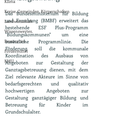
Klima
Kreise, Gemeinden, Körperschaften
Das Bundesministerium für Bildung 
und Forschung (BMBF) erweitert das 
Landwirtschaft
bestehende ESF Plus-Programm 
Wissenswertes.
"Bildungskommunen" um eine 
Ressourcen
zusätzliche Programmlinie. Die 
Förderung soll die kommunale 
Fördermittel
Koordination des Ausbaus von 
KMU
Angeboten zur Gestaltung der 
Ganztagsbetreuung dienen, mit dem 
Ziel relevante Akteure im Sinne von 
bedarfsgerechten und qualitativ 
hochwertigen Angeboten zur 
Gestaltung ganztägiger Bildung und 
Betreuung für Kinder im 
Grundschulalter. 