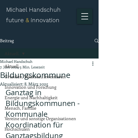
Michael Handschuh
future
&
innovation
Beitrag
Aktuell.
Michael Handschuh
Aktuell.
7. Juni 2024
3 Min. Lesezeit
Bildungskommune
Gründen, Wachsen, Investieren
Aktualisiert:
8. März 2025
Innovation und Forschung
Ganztag in 
Energie und Nachhaltigkeit
Bildungskommunen - 
Mensch, Familie
Kommunale 
Vereine und sonstige Organisationen
Koordination für 
Hochschulen
Ganztagsbildung