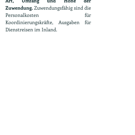
Art, Umfang und Höhe der 
Zuwendung.
 Zuwendungsfähig sind die 
Personalkosten für 
Koordinierungskräfte, Ausgaben für 
Dienstreisen im Inland. 
Die Deckung von indirekten Ausgaben 
ist im Rahmen einer 
Pauschalfinanzierung in Höhe von 25 % 
der förderfähigen direkten Ausgaben.
Bei den Ausgaben für Dienstreisen 
handelt es sich insbesondere um 
Reisen zu Fachtagungen, Konferenzen, 
Schulungen und Workshops, die im 
Rahmen des Programms vom BMBF 
und Akteuren des Fachnetzwerks 
kommunales Bildungsmanagement 
angeboten werden.