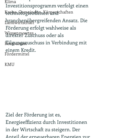
Klima
Investitionsprogramm verfolgt einen 
Kreise, Gemeinden, Körperschaften
technologieoffenen und 
branchenübergreifenden Ansatz. Die 
Landwirtschaft
Förderung erfolgt wahlweise als 
Wissenswertes.
direkter Zuschuss oder als 
Tilgungszuschuss in Verbindung mit 
Ressourcen
einem Kredit.
Fördermittel
KMU
Ziel der Förderung ist es, 
Energieeffizienz durch Investitionen 
in der Wirtschaft zu steigern. Der 
Anteil der erneuerbaren Energien zur 