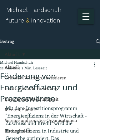
Michael Handschuh
future
&
innovation
Beitrag
Aktuell.
Michael Handschuh
Aktuell.
22. Mai 2019
2 Min. Lesezeit
Förderung von
Gründen, Wachsen, Investieren
Energieeffizienz und
Innovation und Forschung
Prozesswärme
Energie und Nachhaltigkeit
Mit dem Investitionsprogramm 
Mensch, Familie
"Energieeffizienz in der Wirtschaft - 
Vereine und sonstige Organisationen
Zuschuss und Kredit" wird die 
Energieeffizenz in Industrie und 
Hochschulen
Gewerbe optimiert. Das 