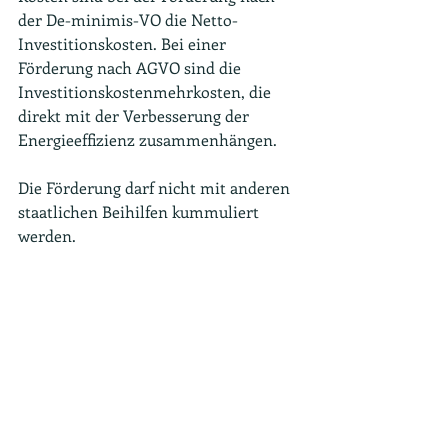
der De-minimis-VO die Netto-
Investitionskosten. Bei einer 
Förderung nach AGVO sind die 
Investitionskostenmehrkosten, die 
direkt mit der Verbesserung der 
Energieeffizienz zusammenhängen.
Die Förderung darf nicht mit anderen 
staatlichen Beihilfen kummuliert 
werden.
Die Richtlinie des Programms ist am 1. 
April 2019 in Kraft getreten und endet 
am 31. Dezember 2022.  Für weitere 
Fragen stehen wir gerne zur 
Verfügung.
Energie und Nachhaltigkeit