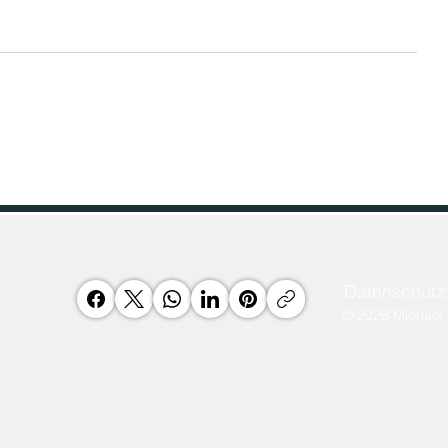
Cloud und Edge
Quantum Fu
Das Bundesministerium für
Das Bundesmi
Wirtschaft und Energie startet ein
Bildung und
Interessensbekundungsverfahren
beabsichtigt,
zu einer vorgesehenen
Quantentechn
Förderung im Bereich...
Nachwuchsgru
Datenschutz 
© 2026 Michael 