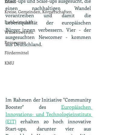
Start-ups und Scale-ups ausgesucht, die 
Klima
einen nachhaltigen Wandel 
Kreise, Gemeinden, Körperschaften
vorantreiben und damit die 
Landwirtschaft
Lebensqualität der europäischen 
Bürger_innen verbessern. Vier - der 
Wissenswertes.
ausgesuchten Newcomer - kommen 
Ressourcen
aus Deutschland.
Fördermittel
KMU
Im Rahmen der Initiative "Community 
Booster" des 
Europäischen 
Innovations- und Technologieinstituts 
(EIT)
 erhalten 20 hoch innovative 
Start-ups, darunter vier aus 