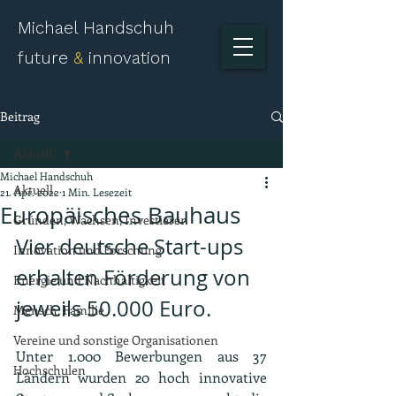
Michael Handschuh
future
&
innovation
Beitrag
Aktuell.
Michael Handschuh
Aktuell.
21. Apr. 2022
1 Min. Lesezeit
Europäisches Bauhaus
Gründen, Wachsen, Investieren
Vier deutsche Start-ups 
Innovation und Forschung
erhalten Förderung von 
Energie und Nachhaltigkeit
jeweils 50.000 Euro.
Mensch, Familie
Vereine und sonstige Organisationen
Unter 1.000 Bewerbungen aus 37 
Hochschulen
Ländern wurden 20 hoch innovative 