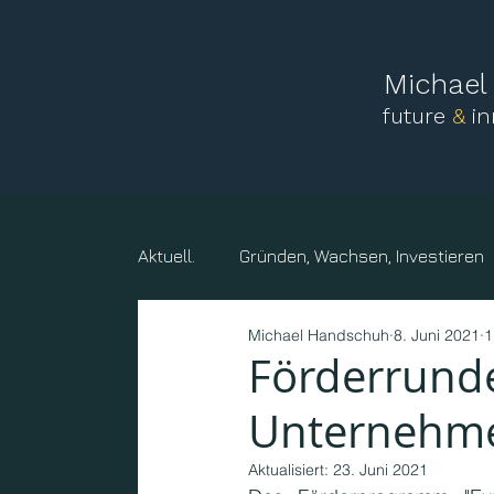
Michae
future
&
i
Aktuell.
Gründen, Wachsen, Investieren
Michael Handschuh
8. Juni 2021
1
Mensch, Familie
Vereine und sonst
Förderrunde
Unternehm
Kreise, Gemeinden, Körperschaften
Aktualisiert:
23. Juni 2021