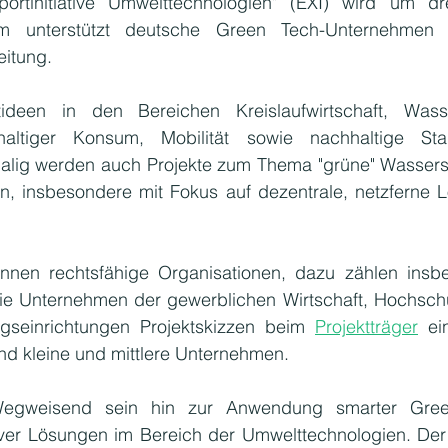
rtinitiative Umwelttechnologien" (EXI) wird um dre
m unterstützt deutsche Green Tech-Unternehmen 
eitung. 
ideen in den Bereichen Kreislaufwirtschaft, Wass
haltiger Konsum, Mobilität sowie nachhaltige Sta
alig werden auch Projekte zum Thema "grüne" Wasserst
en, insbesondere mit Fokus auf dezentrale, netzferne 
nen rechtsfähige Organisationen, dazu zählen insbe
e Unternehmen der gewerblichen Wirtschaft, Hochschu
ngseinrichtungen Projektskizzen beim 
Projektträger
 ei
nd kleine und mittlere Unternehmen. 
 Wegweisend sein hin zur Anwendung smarter Gre
er Lösungen im Bereich der Umwelttechnologien. Der T