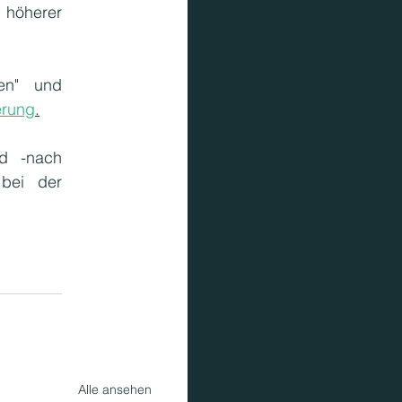
höherer 
en" und 
erung
.
d -nach 
bei der 
Alle ansehen