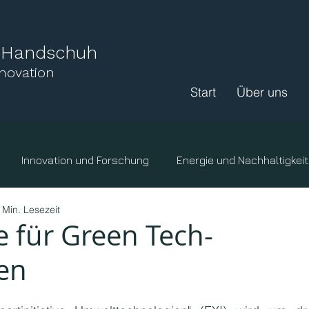
l Handschuh
nnovation
Start
Über uns
Innovation und Forschung
Energie und Nachhaltigkeit
 Min. Lesezeit
ige Organisationen
Hochschulen
Klima
 für Green Tech-
en
Landwirtschaft
Wissenswertes.
Ressourcen
F