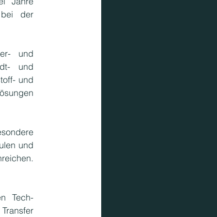
i Jahre 
bei der 
er- und 
dt- und 
off- und 
Lösungen 
sondere 
len und 
nreichen. 
en Tech-
ransfer 