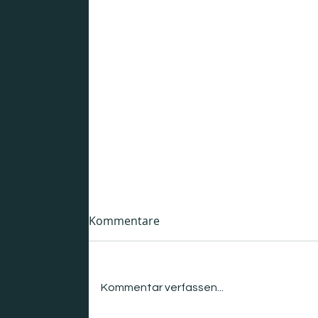
Förderung: e2Health
Kommentare
BMFTR-Förderung „e2Health“:
Sichere dir Fördermittel für In
silico-Systems Engineering und
Kommentar verfassen...
digitale Zwillinge in der Medizin
der Zukunft. Jetzt auf fi. konzept