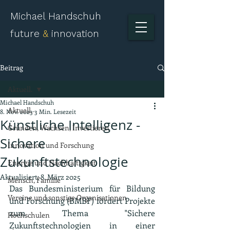
Michael Handschuh
future
&
innovation
Beitrag
Aktuell.
Michael Handschuh
Aktuell.
8. Nov. 2023
3 Min. Lesezeit
Künstliche Intelligenz -
Gründen, Wachsen, Investieren
Sichere
Innovation und Forschung
Zukunftstechnologie
Energie und Nachhaltigkeit
Aktualisiert:
8. März 2025
Mensch, Familie
Das Bundesministerium für Bildung 
Vereine und sonstige Organisationen
und Forschung (BMBF) fördert Projekte 
zum Thema "Sichere 
Hochschulen
Zukunftstechnologien in einer 