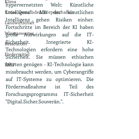
Klima
hypervernetzten Welt: Künstliche 
Intelligenz". Mit der künstlichen 
Kreise, Gemeinden, Körperschaften
Intelligenz gehen Risiken einher. 
Landwirtschaft
Fortschritte im Bereich der KI haben 
Wissenswertes.
große Auswirkungen auf die IT-
Sicherheit. Integrierte KI-
Ressourcen
Technologien erfordern eine hohe 
Fördermittel
Sicherheit. Sie müssen ethischen 
Werten genügen - KI-Technologie kann  
KMU
missbraucht werden, um Cyberangriffe 
auf IT-Systeme zu optimieren. Die 
Fördermaßnahme ist Teil des 
Forschungsprogramms IT-Sicherheit 
"Digital.Sicher.Souverän.".