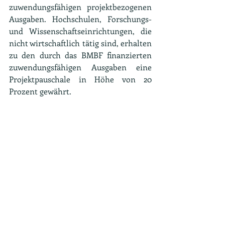
zuwendungsfähigen projektbezogenen 
Ausgaben. Hochschulen, Forschungs- 
und Wissenschaftseinrichtungen, die 
nicht wirtschaftlich tätig sind, erhalten 
zu den durch das BMBF finanzierten 
zuwendungsfähigen Ausgaben eine 
Projektpauschale in Höhe von 20 
Prozent gewährt.
Verfahren.
 Mit der Abwicklung der 
Fördermaßnahme hat das BMBF die 
VDI/VDE Innovation und Technik 
GmbH als Projektträger beauftragt. Das 
Antragsverfahren ist zweistufig 
angelegt. In der ersten Verfahrensstufe  
sind dem Projektträger bis spätestens 
15. März 2024 Projektskizzen 
vorzulegen. Die Vorlagefrist gilt nicht 
als Ausschlussfrist, Projektskizzen, die 