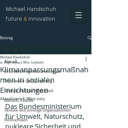
Michael Handschuh
future
&
innovation
Beitrag
Aktuell.
Michael Handschuh
Aktuell.
11. Sept. 2024
2 Min. Lesezeit
Klimaanpassungsmaßnah
Gründen, Wachsen, Investieren
men in sozialen
Innovation und Forschung
Einrichtungen
Energie und Nachhaltigkeit
Aktualisiert:
8. März 2025
Mensch, Familie
Das Bundesministerium 
Vereine und sonstige Organisationen
für Umwelt, Naturschutz, 
Hochschulen
nukleare Sicherheit und 