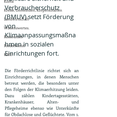
Klima
Verbraucherschutz 
Kreise, Gemeinden, Körperschaften
(BMUV) setzt Förderung 
Landwirtschaft
von 
Wissenswertes.
Klimaanpassungsmaßna
Ressourcen
hmen in sozialen 
Fördermittel
Einrichtungen fort.
KMU
Die Förderrichtlinie richtet sich an 
Einrichtungen, in denen Menschen 
betreut werden, die besonders unter 
den Folgen der Klimaerhitzung leiden. 
Dazu zählen Kindertagesstätten, 
Krankenhäuser, Alten- und 
Pflegeheime ebenso wie Unterkünfte 
für Obdachlose und Geflüchtete. Vom 1. 