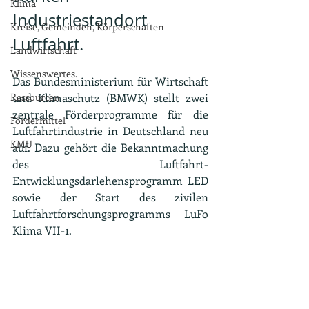
Klima
Industriestandort 
Kreise, Gemeinden, Körperschaften
Luftfahrt.
Landwirtschaft
Wissenswertes.
Das Bundesministerium für Wirtschaft 
Ressourcen
und Klimaschutz (BMWK) stellt zwei 
zentrale Förderprogramme für die 
Fördermittel
Luftfahrtindustrie in Deutschland neu 
KMU
auf. Dazu gehört die Bekanntmachung 
des Luftfahrt-
Entwicklungsdarlehensprogramm LED 
sowie der Start des zivilen 
Luftfahrtforschungsprogramms LuFo 
Klima VII-1.