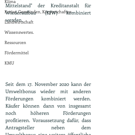
Klima
Mittelstand" der Kreditanstalt für 
Kreise, Gemeinden, Körperschaften
Wiederaufbau (KfW) kombiniert 
werden.
Landwirtschaft
Wissenswertes.
Ressourcen
Fördermittel
KMU
Seit dem 17. November 2020 kann der 
Umweltbonus wieder mit anderen 
Förderungen kombiniert werden. 
Käufer können dann von insgesamt 
noch höheren Förderungen 
profitieren. Voraussetzung dafür, dass 
Antragsteller neben dem 
Umweltbonus eine weitere öffentliche 