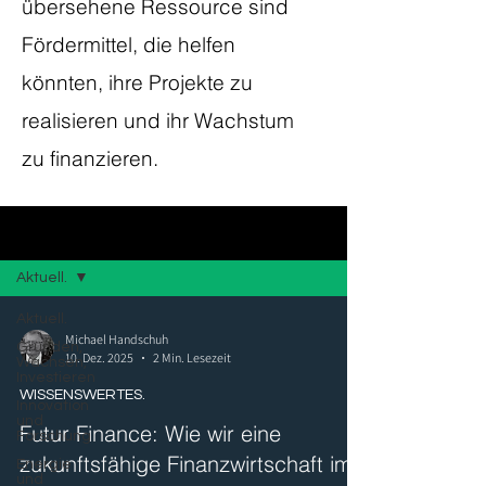
übersehene Ressource sind
Fördermittel, die helfen
könnten, ihre Projekte zu
realisieren und ihr Wachstum
zu finanzieren.
Blog
Aktuell.
Aktuell.
Michael Handschuh
Gründen,
10. Dez. 2025
2 Min. Lesezeit
Wachsen,
Investieren
WISSENSWERTES.
Innovation
und
Futur Finance: Wie wir eine
Forschung
zukunftsfähige Finanzwirtschaft im
Energie
und