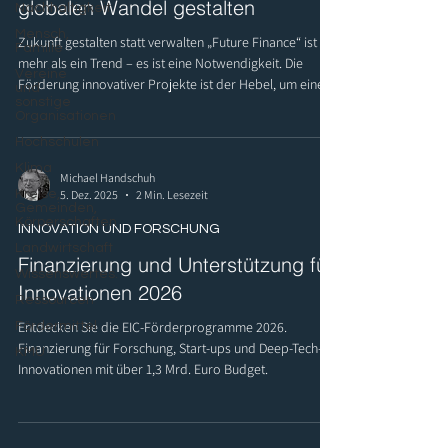
globalen Wandel gestalten
Nachhaltigkeit
Mensch,
Zukunft gestalten statt verwalten „Future Finance“ ist
Familie
mehr als ein Trend – es ist eine Notwendigkeit. Die
Vereine
Förderung innovativer Projekte ist der Hebel, um eine
und
sonstige
Finanzwelt zu schaffen, die Wohlstand, Nachhaltigkeit
Organisationen
und Stabilität vereint. Unternehmen, Investoren und
Hochschulen
Politik müssen jetzt handeln, um den Wandel aktiv zu
gestalten.
Klima
Michael Handschuh
Kreise,
5. Dez. 2025
2 Min. Lesezeit
Gemeinden,
Körperschaften
INNOVATION UND FORSCHUNG
Landwirtschaft
Finanzierung und Unterstützung für
Wissenswertes.
Innovationen 2026
Ressourcen
Entdecken Sie die EIC-Förderprogramme 2026.
Fördermittel
Finanzierung für Forschung, Start-ups und Deep-Tech-
KMU
Innovationen mit über 1,3 Mrd. Euro Budget.