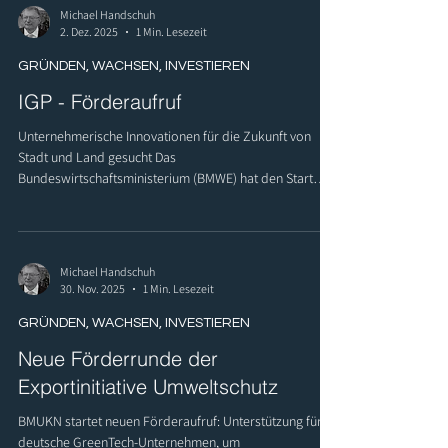
Michael Handschuh
2. Dez. 2025
1 Min. Lesezeit
GRÜNDEN, WACHSEN, INVESTIEREN
IGP - Förderaufruf
Unternehmerische Innovationen für die Zukunft von
Stadt und Land gesucht Das
Bundeswirtschaftsministerium (BMWE) hat den Start
eines neuen Förderaufrufs im Rahmen des
Innovationsprogramms für Geschäftsmodelle und
Pionierlösungen (IGP) bekannt gegeben. Es ist eine
hervorragende Nachricht für alle, die mit frischen,
Michael Handschuh
mutigen Konzepten die Lebensqualität und
30. Nov. 2025
1 Min. Lesezeit
Wirtschaftskraft unserer Regionen verbessern wollen.
GRÜNDEN, WACHSEN, INVESTIEREN
Neue Förderrunde der
Exportinitiative Umweltschutz
BMUKN startet neuen Förderaufruf: Unterstützung für
deutsche GreenTech-Unternehmen, um