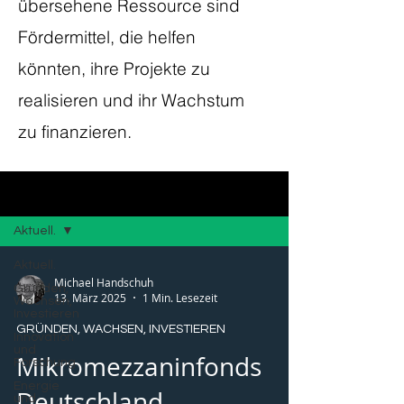
übersehene Ressource sind
Fördermittel, die helfen
könnten, ihre Projekte zu
realisieren und ihr Wachstum
zu finanzieren.
Blog
Aktuell.
Aktuell.
Michael Handschuh
Gründen,
13. März 2025
1 Min. Lesezeit
Wachsen,
Investieren
GRÜNDEN, WACHSEN, INVESTIEREN
Innovation
und
Mikromezzaninfonds
Forschung
Energie
Deutschland
und