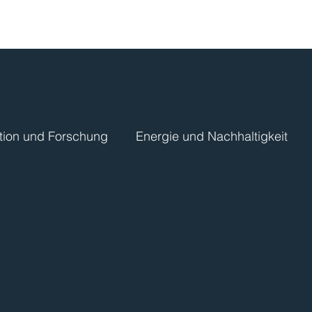
tion und Forschung
Energie und Nachhaltigkeit
ulen
Klima
Kreise, Gemeinden, Körperschafte
en
Fördermittel
KMU