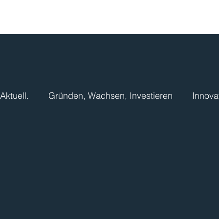
Aktuell.
Gründen, Wachsen, Investieren
Innova
Vereine und sonstige Organisationen
Hochsch
Landwirtschaft
Wissenswertes.
Ressourc