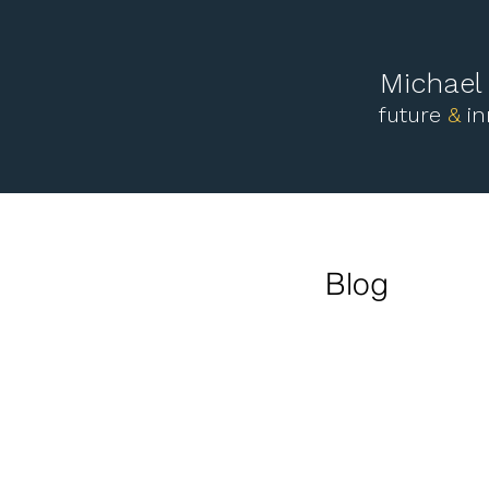
Michae
future
&
i
Blog