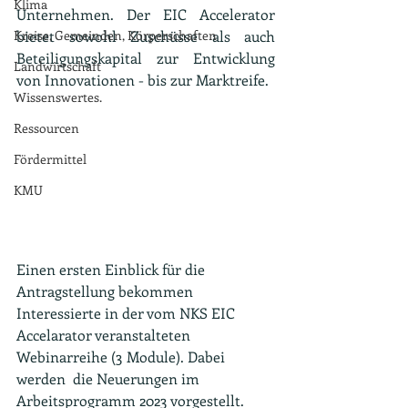
Klima
Unternehmen. Der EIC Accelerator 
Kreise, Gemeinden, Körperschaften
bietet sowohl Zuschüsse als auch 
Beteiligungskapital zur Entwicklung 
Landwirtschaft
von Innovationen - bis zur Marktreife.
Wissenswertes.
Ressourcen
Fördermittel
KMU
Einen ersten Einblick für die 
Antragstellung bekommen 
Interessierte in der vom NKS EIC 
Accelarator veranstalteten 
Webinarreihe (3 Module). Dabei 
werden  die Neuerungen im 
Arbeitsprogramm 2023 vorgestellt. 