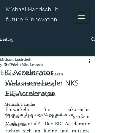
Michael Handschuh
future
&
innovation
Beitrag
Aktuell.
Michael Handschuh
Aktuell.
5. Dez. 2022
1 Min. Lesezeit
EIC Accelerator
Gründen, Wachsen, Investieren
Webinarreihe der NKS 
Innovation und Forschung
EIC Accelerator 
Energie und Nachhaltigkeit
Mensch, Familie
Entwickeln Sie risikoreiche 
Vereine und sonstige Organisationen
Innovationen mit großem 
Marktpotential?  Der EIC Accelerator 
Hochschulen
richtet sich an kleine und mittlere 