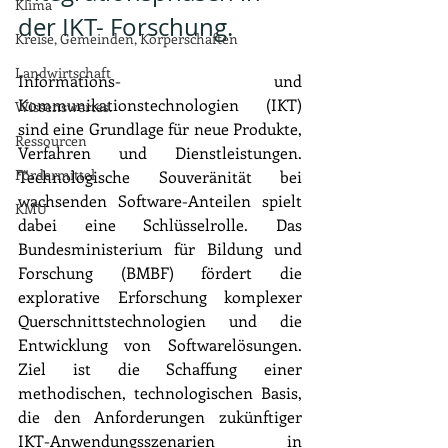
Klima
der IKT- Forschung.
Kreise, Gemeinden, Körperschaften
Landwirtschaft
Informations- und 
Kommunikationstechnologien (IKT) 
Wissenswertes.
sind eine Grundlage für neue Produkte, 
Ressourcen
Verfahren und Dienstleistungen. 
Fördermittel
Technologische Souveränität bei 
wachsenden Software-Anteilen spielt 
KMU
dabei eine Schlüsselrolle. Das 
Bundesministerium für Bildung und 
Forschung (BMBF) fördert die 
explorative Erforschung komplexer 
Querschnittstechnologien und die 
Entwicklung von Softwarelösungen. 
Ziel ist die Schaffung einer 
methodischen, technologischen Basis, 
die den Anforderungen zukünftiger 
IKT-Anwendungsszenarien in 