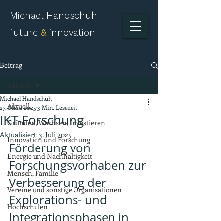
Michael Handschuh
future
&
innovation
Beitrag
Aktuell.
Michael Handschuh
Aktuell.
27. März 2025
3 Min. Lesezeit
IKT-Forschung
Gründen, Wachsen, Investieren
Aktualisiert:
3. Juli 2025
Innovation und Forschung
Förderung von 
Energie und Nachhaltigkeit
Forschungsvorhaben zur 
Mensch, Familie
Verbesserung der 
Vereine und sonstige Organisationen
Explorations- und 
Hochschulen
Integrationsphasen in 