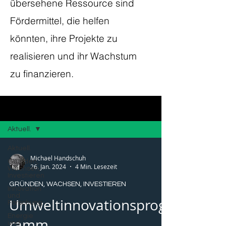
übersehene Ressource sind
Fördermittel, die helfen
könnten, ihre Projekte zu
realisieren und ihr Wachstum
zu finanzieren.
Blog
Aktuell.
Aktuell.
Michael Handschuh
Gründen,
26. Jan. 2024
4 Min. Lesezeit
Wachsen,
Investieren
GRÜNDEN, WACHSEN, INVESTIEREN
Innovation
und
Umweltinnovationsprog
Forschung
Energie
ramm
und