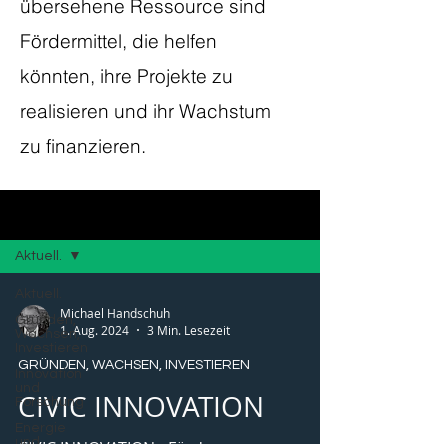
übersehene Ressource sind
Fördermittel, die helfen
könnten, ihre Projekte zu
realisieren und ihr Wachstum
zu finanzieren.
Blog
Aktuell.
Aktuell.
Michael Handschuh
Gründen,
1. Aug. 2024
3 Min. Lesezeit
Wachsen,
Investieren
GRÜNDEN, WACHSEN, INVESTIEREN
Innovation
und
CIVIC INNOVATION
Forschung
Energie
und