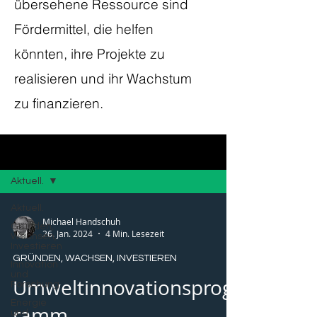
übersehene Ressource sind
Fördermittel, die helfen
könnten, ihre Projekte zu
realisieren und ihr Wachstum
zu finanzieren.
Blog
Aktuell.
Aktuell.
Michael Handschuh
Gründen,
26. Jan. 2024
4 Min. Lesezeit
Wachsen,
Investieren
GRÜNDEN, WACHSEN, INVESTIEREN
Innovation
und
Umweltinnovationsprog
Forschung
Energie
ramm
und