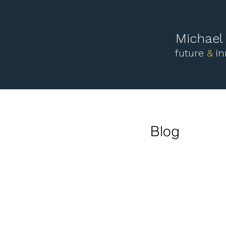
Michae
future
&
i
Blog