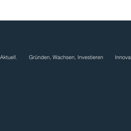
Aktuell.
Gründen, Wachsen, Investieren
Innova
Vereine und sonstige Organisationen
Hochsch
Landwirtschaft
Wissenswertes.
Ressourc