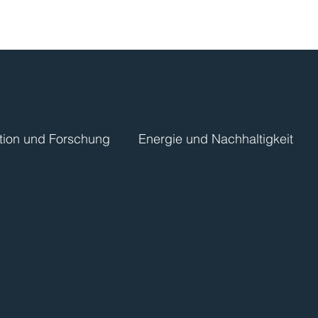
tion und Forschung
Energie und Nachhaltigkeit
ulen
Klima
Kreise, Gemeinden, Körperschafte
en
Fördermittel
KMU