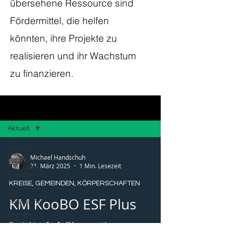
übersehene Ressource sind
Fördermittel, die helfen
könnten, ihre Projekte zu
realisieren und ihr Wachstum
zu finanzieren.
Blog
Aktuell.
Aktuell.
Michael Handschuh
Gründen,
21. März 2025
1 Min. Lesezeit
Wachsen,
Investieren
KREISE, GEMEINDEN, KÖRPERSCHAFTEN
Innovation
und
KM KooBO ESF Plus
Forschung
Energie
und