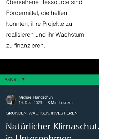
übersehene Ressource sind
Fördermittel, die helfen
könnten, ihre Projekte zu
realisieren und ihr Wachstum
zu finanzieren.
Blog
Aktuell.
Aktuell.
Michael Handschuh
Gründen,
14. Dez. 2023
3 Min. Lesezeit
Wachsen,
Investieren
GRÜNDEN, WACHSEN, INVESTIEREN
Innovation
und
Natürlicher Klimaschutz
Forschung
Energie
in Unternehmen
und