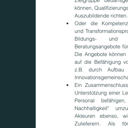
Zielgruppe bedarfsg
können, Qualifizierun
Auszubildende richten.
Oder  die  Kompetenze
und Transformationspro
Bildungs- und Un
Beratungsangebote für
Die Angebote können s
auf die Befähigung vo
z.B. durch Aufbau 
Innovationsgemeinschaf
Ein Zusammenschluss 
Unterstützung einer Le
Personal befähigen,
Nachhaltigkeit"  umz
Akteuren ebenso, wi
Zulieferern. Als 