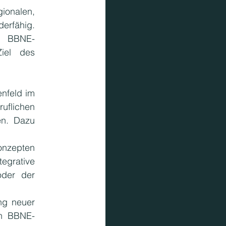
ionalen, 
erfähig. 
n BBNE-
iel des 
feld im 
lichen 
n. Dazu 
nzepten 
egrative 
der der 
g neuer 
on BBNE-