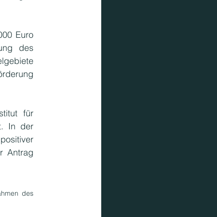
00 Euro 
ung des 
lgebiete 
rderung 
tut für 
. In der 
ositiver 
 Antrag 
ahmen des 