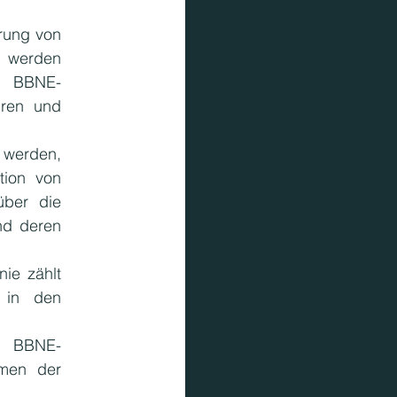
rung von 
 werden 
, BBNE-
ren und 
werden, 
ion von 
ber die 
d deren 
ie zählt 
 in den 
er BBNE-
men der 