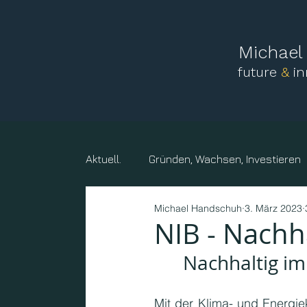
Michae
future
&
i
Aktuell.
Gründen, Wachsen, Investieren
Michael Handschuh
3. März 2023
Mensch, Familie
Vereine und sonst
NIB - Nachh
Nachhaltig im 
Kreise, Gemeinden, Körperschaften
Mit der Klima- und Energie