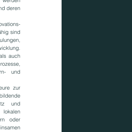
 werden 
nd deren 
ations- 
hig sind 
ungen, 
icklung. 
ls auch 
ozesse, 
n- und 
ure zur 
bildende 
utz und 
lokalen 
rn oder 
nsamen 