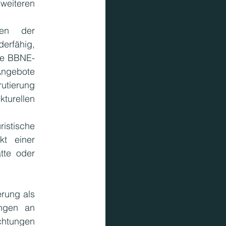
eiteren 
ren der 
rfähig, 
ine BBNE-
ngebote 
utierung 
urellen 
stische  
t einer 
tte oder 
rung als 
ngen an 
htungen 