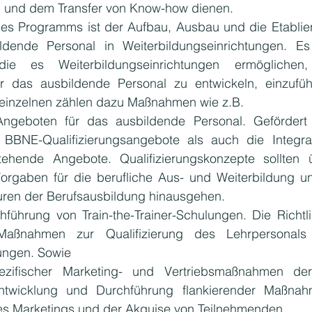
 und dem Transfer von Know-how dienen.
des Programms ist der Aufbau, Ausbau und die Etablie
dende Personal in Weiterbildungseinrichtungen. Es
ie es Weiterbildungseinrichtungen ermöglichen
ür das ausbildende Personal zu entwickeln, einzufüh
m einzelnen zählen dazu Maßnahmen wie z.B.
Angeboten für das ausbildende Personal. Gefördert 
 BBNE-Qualifizierungsangebote als auch die Integrat
ehende Angebote. Qualifizierungskonzepte sollten ü
orgaben für die berufliche Aus- und Weiterbildung un
uren der Berufsausbildung hinausgehen.
führung von Train-the-Trainer-Schulungen. Die Richtlin
aßnahmen zur Qualifizierung des Lehrpersonals
ungen. Sowie
ezifischer Marketing- und Vertriebsmaßnahmen d
ntwicklung und Durchführung flankierender Maßnah
 des Marketings und der Akquise von Teilnehmenden.