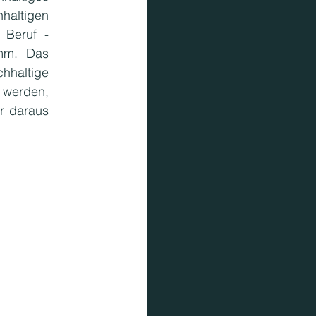
altigen 
 Beruf - 
mm. Das 
haltige 
 werden, 
r daraus 