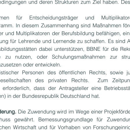
dingungen und deren Strukturen zum Ziel haben. Desw
ahmen für Entscheidungsträger und Multiplikato
gramm. In diesem Zusammenhang sind Maßnahmen förde
r und Multiplikatoren der Berufsbildung befähigen, e
ung für Lehrende und Lernende zu schaffen. Es sind A
bildungsstätten dabei unterstützen, BBNE für die Rekr
te zu nutzen, oder Schulungsmaßnahmen zur strukt
usetzen oder entwickeln.
istischer Personen des öffentlichen Rechts, sowie juri
sellschaften des privaten Rechts.  Zum Zeitpunk
erforderlich, dass der Antragsteller eine Betriebsstä
n) in der Bundesrepublik Deutschland hat.
derung. 
Die Zuwendung wird im Wege einer Projekförde
chuss gewährt. Bemessungsgrundlage für Zuwendu
hen Wirtschaft und für Vorhaben von Forschungeinric