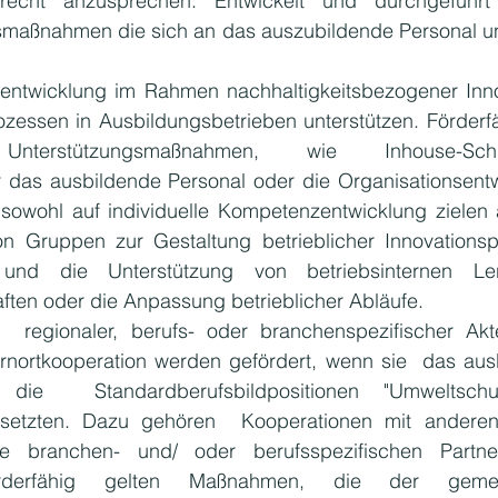
erecht anzusprechen. Entwickelt und durchgeführt
gsmaßnahmen die sich an das auszubildende Personal u
ntwicklung im Rahmen nachhaltigkeitsbezogener Innov
zessen in Ausbildungsbetrieben unterstützen. Förderfä
terstützungsmaßnahmen, wie Inhouse-Schul
 das ausbildende Personal oder die Organisationsentw
owohl auf individuelle Kompetenzentwicklung zielen a
n Gruppen zur Gestaltung betrieblicher Innovationspr
und die Unterstützung von betriebsinternen Ler
ten oder die Anpassung betrieblicher Abläufe.
 regionaler, berufs- oder branchenspezifischer Akte
rnortkooperation werden gefördert, wenn sie  das aus
 die  Standardberufsbildpositionen "Umweltsch
usetzten. Dazu gehören  Kooperationen mit anderen 
e branchen- und/ oder berufsspezifischen Partne
förderfähig gelten Maßnahmen, die der gemei