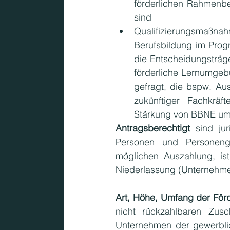
förderlichen Rahmenbe
sind
Qualifizierungsmaßn
Berufsbildung im Pro
die Entscheidungsträge
förderliche Lernumgeb
gefragt, die bspw. Aus
zukünftiger Fachkräf
Stärkung von BBNE umz
Antragsberechtigt
 sind jur
Personen und Personenge
möglichen Auszahlung, ist 
Niederlassung (Unternehme
Art, Höhe, Umfang der För
nicht rückzahlbaren Zus
Unternehmen der gewerblic