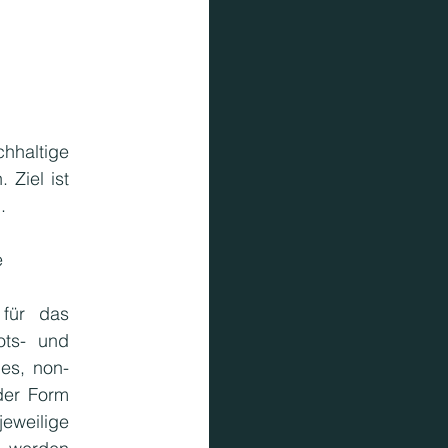
hhaltige 
Ziel ist 
. 
e
für das 
ts- und 
les, non-
der Form 
eweilige 