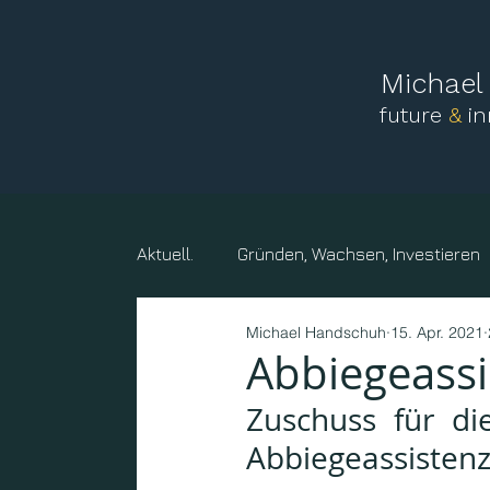
Michae
future
&
i
Aktuell.
Gründen, Wachsen, Investieren
Michael Handschuh
15. Apr. 2021
Mensch, Familie
Vereine und sonst
Abbiegeass
Zuschuss für di
Kreise, Gemeinden, Körperschaften
Abbiegeassisten