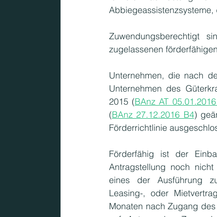
Abbiegeassistenzsysteme, 
Zuwendungsberechtigt si
zugelassenen förderfähigen
Unternehmen, die nach der
Unternehmen des Güterkra
2015 (
BAnz AT 05.01.2016
(
BAnz 27.12.2016 B4
) geä
Förderrichtlinie ausgeschlo
Förderfähig ist der Einb
Antragstellung noch nich
eines der Ausführung zuz
Leasing-, oder Mietvertra
Monaten nach Zugang des Z