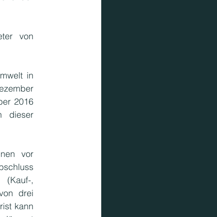
ter von 
mwelt in 
ezember 
er 2016 
  dieser 
nen vor 
schluss 
(Kauf-, 
on drei 
st kann 