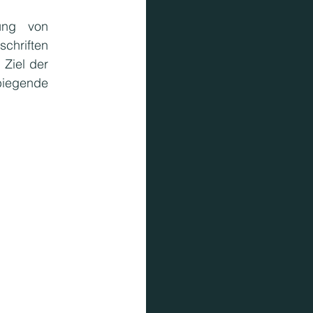
ng von 
hriften 
Ziel der 
iegende 