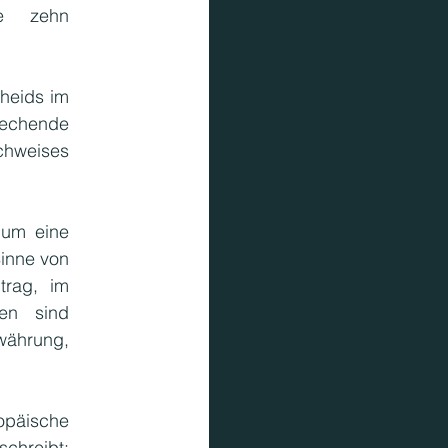
e zehn 
eids im 
chende 
weises 
um eine 
inne von 
rag, im 
n sind 
hrung, 
päische 
hreibt; 