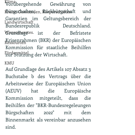
Klima
Vorübergehende Gewährung von 
Bürgschaften, Rückbürgschaft und 
Kreise, Gemeinden, Körperschaften
Garantien im Geltungsbereich der 
Landwirtschaft
Bundesrepublik Deutschland. 
Wissenswertes.
Grundlage ist der Befristete 
Krisenrahmen (BKR) der Europäischen 
Ressourcen
Kommission für staatliche Beihilfen 
Fördermittel
zur Stützung der Wirtschaft. 
KMU
Auf Grundlage des Artikels 107 Absatz 3 
Buchstabe b des Vertrags über die 
Arbeitsweise der Europäischen Union 
(AEUV) hat die Europäische 
Kommission mitgeteilt, dass die 
Beihilfen der "BKR-Bundesregeleungen 
Bürgschaften 2022" mit dem 
Binnenmarkt als vereinbar anzusehen 
sind.