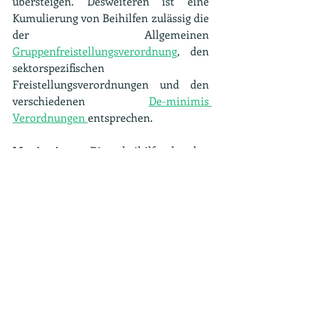
übersteigen. Desweiteren ist eine 
Kumulierung von Beihilfen zulässig die 
der Allgemeinen 
Gruppenfreistellungsverordnung
, den 
sektorspezifischen 
Freistellungsverordnungen und den 
verschiedenen 
De-minimis 
Verordnungen 
entsprechen. 
Monitoring.
 Die beihilfegebenden 
Stellen müssen alle Unterlagen über 
gewährte Bürgschaften nach dieser 
Regelung , die die Einhaltung der 
vorliegend genannten 
Voraussetzungen belegen, für zehn 
Jahre nach Gewährung der Beihilfe 
aufbewahren. Sie sind der 
Europäischen Kommission auf 
Verlangen herauszugeben. Die 