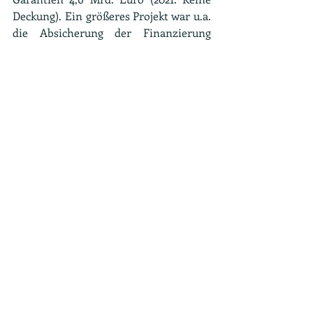
Deckung). Ein größeres Projekt war u.a. 
die Absicherung der Finanzierung 
einer Batteriezellenfabrik in Ungarn.
Die Jahresberichte 2022 zu den 
Exportkreditgarantien einschließlich 
der Ungebundenen Finanzkredite und 
Investitionsgarantien der 
Bundesrepublik Deutschland werden 
im Frühjahr auf der Internetseite des 
BMWK veröffentlicht. Weitere 
Informationen zu den jeweiligen 
Instrumenten Exportkredit- und 
Investitionsgarantien finden Sie unter 
www.agaportal.de
 und 
www.investitionsgarantien.de
.
Tags: