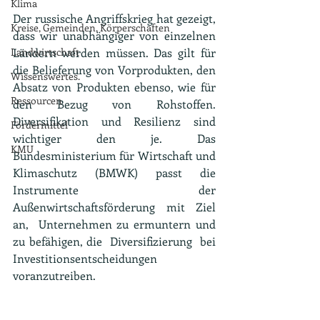
Klima
Der russische Angriffskrieg hat gezeigt, 
Kreise, Gemeinden, Körperschaften
dass wir unabhängiger von einzelnen 
Landwirtschaft
Ländern werden müssen. Das gilt für 
die Belieferung von Vorprodukten, den 
Wissenswertes.
Absatz von Produkten ebenso, wie für 
Ressourcen
den Bezug von Rohstoffen. 
Diversifikation und Resilienz sind 
Fördermittel
wichtiger den je. Das 
KMU
Bundesministerium für Wirtschaft und 
Klimaschutz (BMWK) passt die 
Instrumente  der 
Außenwirtschaftsförderung mit Ziel 
an,  Unternehmen zu ermuntern und 
zu befähigen, die  Diversifizierung  bei 
Investitionsentscheidungen 
voranzutreiben.