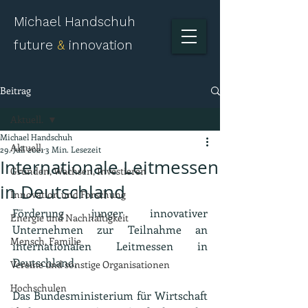
Michael Handschuh
future
&
innovation
Beitrag
Aktuell.
Michael Handschuh
Aktuell.
29. Juli 2021
3 Min. Lesezeit
Internationale Leitmessen
Gründen, Wachsen, Investieren
in Deutschland
Innovation und Forschung
Förderung junger innovativer 
Energie und Nachhaltigkeit
Unternehmen zur Teilnahme an 
Mensch, Familie
internationalen Leitmessen in 
Deutschland.
Vereine und sonstige Organisationen
Hochschulen
Das Bundesministerium für Wirtschaft 