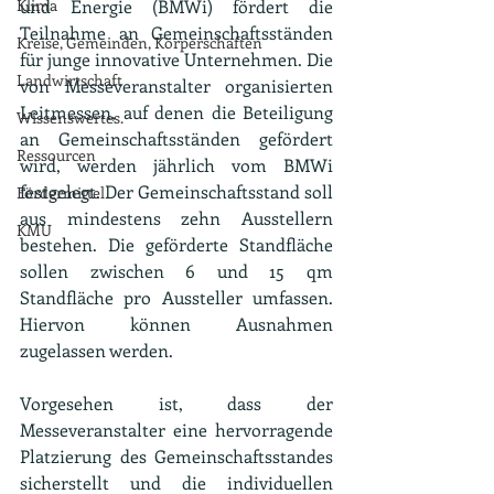
Klima
und Energie (BMWi) fördert die 
Teilnahme an Gemeinschaftsständen 
Kreise, Gemeinden, Körperschaften
für junge innovative Unternehmen. Die 
Landwirtschaft
von Messeveranstalter organisierten 
Leitmessen, auf denen die Beteiligung 
Wissenswertes.
an Gemeinschaftsständen gefördert 
Ressourcen
wird, werden jährlich vom BMWi 
festgelegt. Der Gemeinschaftsstand soll 
Fördermittel
aus mindestens zehn Ausstellern 
KMU
bestehen. Die geförderte Standfläche 
sollen zwischen 6 und 15 qm 
Standfläche pro Aussteller umfassen. 
Hiervon können Ausnahmen 
zugelassen werden.
Vorgesehen ist, dass der 
Messeveranstalter eine hervorragende 
Platzierung des Gemeinschaftsstandes 
sicherstellt und die individuellen 