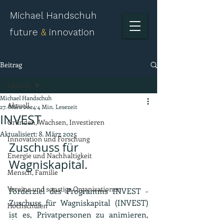
Michael Handschuh
future
&
innovation
Beitrag
Aktuell.
Michael Handschuh
Aktuell.
27. März 2024
4 Min. Lesezeit
INVEST
Gründen, Wachsen, Investieren
Aktualisiert:
8. März 2025
Innovation und Forschung
Zuschuss für 
Energie und Nachhaltigkeit
Wagniskapital.
Mensch, Familie
Vereine und sonstige Organisationen
Förderziel des Programms INVEST - 
Zuschuss für Wagniskapital (INVEST) 
Hochschulen
ist es, Privatpersonen zu animieren, 