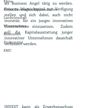
Klima
als Business Angel tätig zu werden. 
Privates Wagniskapital zur Verfügung 
Kreise, Gemeinden, Körperschaften
stellen und sich dabei, auch nicht 
Landwirtschaft
monetär, für ein junges innovatives 
Wissenswertes.
Unternehmen einzusetzen.  Zudem 
soll die Kapitalausstattung junger 
Ressourcen
innovativer Unternehmen dauerhaft 
Fördermittel
verbessert werden.
KMU
INVEST kann als Erwerbszuschuss 