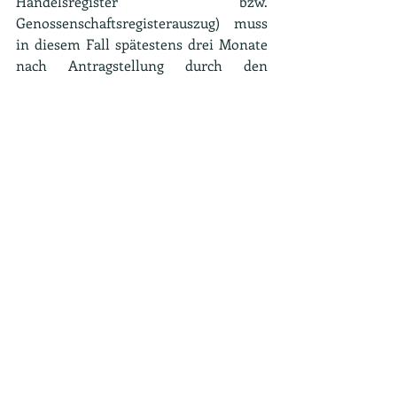
Handelsregister bzw. 
Genossenschaftsregisterauszug) muss 
in diesem Fall spätestens drei Monate 
nach Antragstellung durch den 
Investierenden beim BAFA vorliegen 
(Ausschlussfrist). Erst dann kann das 
BAFA einen Bewilligungsbescheid 
erstellen. Diese Ausnahme gilt nicht 
im Fall der Gewährung eines 
Wandeldarlehens.
Anträge
 können online beim BAFA 
gestellt werden. Vollständige Anträge 
(Antrag Unternehmen und Antrag 
Investierender einschließlich der 
jeweiligen Nachweise (beider Parteien) 
müssen bis zum 31. Dezember 2026 
beim BAFA eingereicht sein 
(Ausschlussfrist).