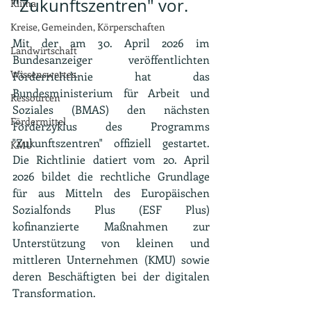
"Zukunftszentren" vor.
Klima
Kreise, Gemeinden, Körperschaften
Mit der am 30. April 2026 im 
Landwirtschaft
Bundesanzeiger veröffentlichten 
Wissenswertes.
Förderrichtlinie hat das 
Bundesministerium für Arbeit und 
Ressourcen
Soziales (BMAS) den nächsten 
Fördermittel
Förderzyklus des Programms 
"Zukunftszentren" offiziell gestartet. 
KMU
Die Richtlinie datiert vom 20. April 
2026 bildet die rechtliche Grundlage 
für aus Mitteln des Europäischen 
Sozialfonds Plus (ESF Plus) 
kofinanzierte Maßnahmen zur 
Unterstützung von kleinen und 
mittleren Unternehmen (KMU) sowie 
deren Beschäftigten bei der digitalen 
Transformation.