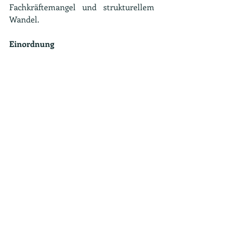
Fachkräftemangel und strukturellem 
Wandel.
Einordnung
Für den Mittelstand bedeutet die neue 
Förderrichtlinie Kontinuität und 
Planungssicherheit. Zugleich setzt sie 
einen klaren Akzent: Digitale 
Transformation wird nicht als reines 
IT-Projekt verstanden, sondern als 
ganzheitlicher Veränderungsprozess 
von Arbeit, Organisation und 
Qualifikation. Damit bleibt das ESF-
Plus-Programm "Zukunftszentren" 
eines der zentralen arbeitsmarkt- und 
strukturpolitischen Instrumente des 
Bundes 
in der laufenden EU-
Förderperiode.