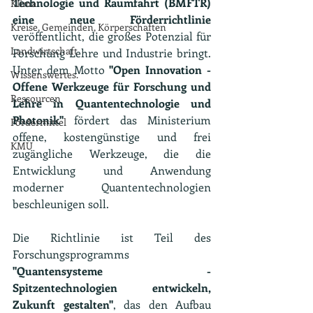
Technologie und Raumfahrt (BMFTR) 
Klima
eine neue Förderrichtlinie 
Kreise, Gemeinden, Körperschaften
veröffentlicht, die großes Potenzial für 
Landwirtschaft
Forschung Lehre und Industrie bringt. 
Unter dem Motto 
"Open Innovation - 
Wissenswertes.
Offene Werkzeuge für Forschung und 
Ressourcen
Lehre in Quantentechnologie und 
Photonik"
 fördert das Ministerium 
Fördermittel
offene, kostengünstige und frei 
KMU
zugängliche Werkzeuge, die die 
Entwicklung und Anwendung 
moderner Quantentechnologien 
beschleunigen soll.
Die Richtlinie ist Teil des 
Forschungsprogramms 
"Quantensysteme - 
Spitzentechnologien entwickeln, 
Zukunft gestalten"
, das den Aufbau 