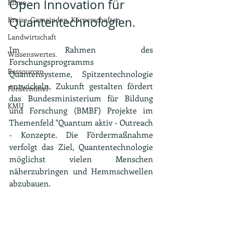
Open Innovation für 
Klima
Quantentechnologien.
Kreise, Gemeinden, Körperschaften
Landwirtschaft
Im Rahmen des 
Wissenswertes.
Forschungsprogramms 
Ressourcen
Quantensysteme, Spitzentechnologie 
entwickeln, Zukunft gestalten fördert 
Fördermittel
das Bundesministerium für Bildung 
KMU
und Forschung (BMBF) Projekte im 
Themenfeld "Quantum aktiv - Outreach 
- Konzepte. Die Fördermaßnahme 
verfolgt das Ziel, Quantentechnologie 
möglichst vielen Menschen 
näherzubringen und Hemmschwellen 
abzubauen.