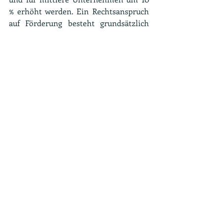
% erhöht werden. Ein Rechtsanspruch 
auf Förderung besteht grundsätzlich 
nicht.
Verfahren. 
Das Antragsverfahren ist 
zweistufig angelegt. In der ersten 
Verfahrensstufe sind dem beauftragten 
Projektträger (VDI 
Technologiezentrumg GmbH, 
Projektträger Quantensysteme, 
Düsseldorf) bis 
spätestens 31. Januar 
2023
 Projektskizzen über das 
elektronische Antragsystem easy-
Online vorzulegen. Die Vorlagenfrist 
gilt nicht als Ausschlussfrist. 
Projektskizzen die nach dem 
gegebenen Zeitpunkt eingehen können 
aber möglicherweise nicht mehr 