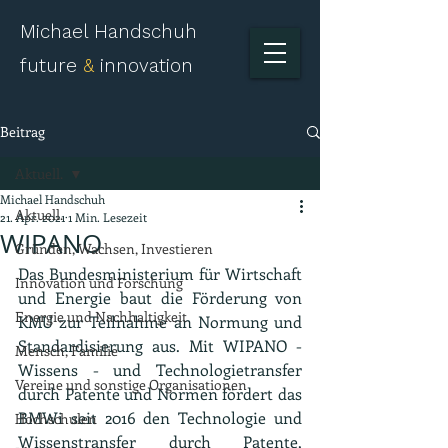
Michael Handschuh
future
&
innovation
Beitrag
Aktuell.
Michael Handschuh
Aktuell.
21. Apr. 2021
1 Min. Lesezeit
WIPANO
Gründen, Wachsen, Investieren
Das Bundesministerium für Wirtschaft 
Innovation und Forschung
und Energie baut die Förderung von 
Energie und Nachhaltigkeit
KMU zur Teilnahme an Normung und 
Standardisierung aus. Mit WIPANO - 
Mensch, Familie
Wissens - und Technologietransfer 
Vereine und sonstige Organisationen
durch Patente und Normen fördert das 
BMWi seit 2016 den Technologie und 
Hochschulen
Wissenstransfer durch Patente, 