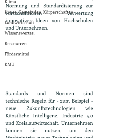
Klima
Normung und Standardisierung zur 
Kreise, Gemeinden, Körperschaften
wirtschaftlichen Verwertung 
innovativer Ideen von Hochschulen 
Landwirtschaft
und Unternehmen.
Wissenswertes.
Ressourcen
Fördermittel
KMU
Standards und Normen sind 
technische Regeln für - zum Beispiel - 
neue Zukunftstechnologien wie 
Künstliche Intelligenz, Industrie 4.0 
und Kreislaufwirtschaft. Unternehmen 
können sie nutzen, um den 
Markteintritt neuer Technologien und 