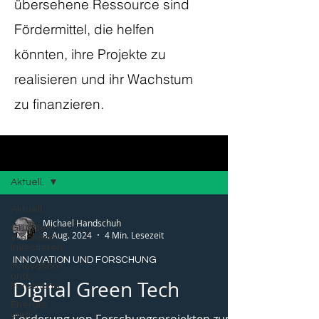
übersehene Ressource sind
Fördermittel, die helfen
könnten, ihre Projekte zu
realisieren und ihr Wachstum
zu finanzieren.
Blog
Aktuell.
Aktuell.
Michael Handschuh
Gründen,
8. Aug. 2024
4 Min. Lesezeit
Wachsen,
Investieren
INNOVATION UND FORSCHUNG
Innovation
und
Digital Green Tech
Forschung
Energie
und