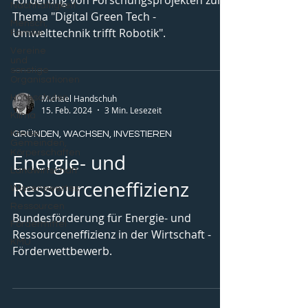
Förderung von Forschungsprojekten zum
Nachhaltigkeit
Thema "Digital Green Tech -
Mensch,
Umwelttechnik trifft Robotik".
Familie
Vereine
und
sonstige
Organisationen
Michael Handschuh
Hochschulen
15. Feb. 2024
3 Min. Lesezeit
Klima
Kreise,
GRÜNDEN, WACHSEN, INVESTIEREN
Gemeinden,
Körperschaften
Energie- und
Landwirtschaft
Ressourceneffizienz
Wissenswertes.
Ressourcen
Bundesförderung für Energie- und
Fördermittel
Ressourceneffizienz in der Wirtschaft -
KMU
Förderwettbewerb.