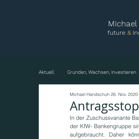
Michae
future
&
i
Aktuell.
Gründen, Wachsen, Investieren
Michael Handschuh
26. Nov. 2020
Mensch, Familie
Vereine und sonst
Antragsstop
In der Zuschussvariante Bar
Kreise, Gemeinden, Körperschaften
der KfW- Bankengruppe sin
aufgebraucht. Daher könn