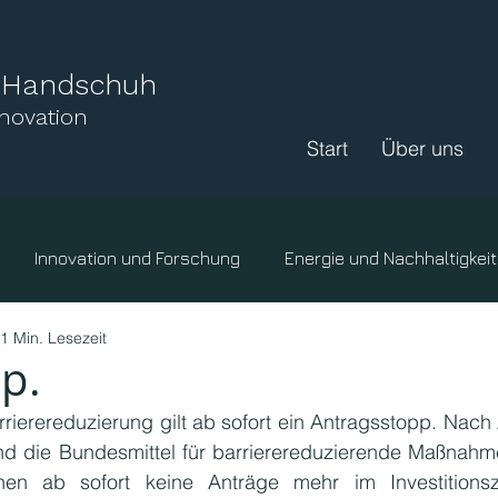
l Handschuh
nnovation
Start
Über uns
Innovation und Forschung
Energie und Nachhaltigkeit
1 Min. Lesezeit
ige Organisationen
Hochschulen
Klima
p.
rierereduzierung gilt ab sofort ein Antragsstopp. Nach 
Landwirtschaft
Wissenswertes.
Ressourcen
F
d die Bundesmittel für barrierereduzierende Maßnahme
en ab sofort keine Anträge mehr im Investitionsz