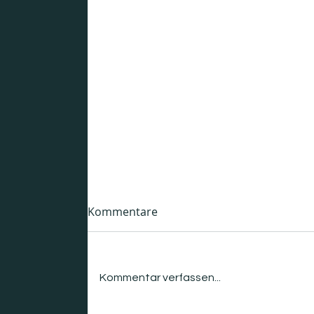
So navigieren Sie erfolgreich
Kommentare
durch das Transformations
Cluster Soziale Städte
Komplexität als Chance
begreifen Ja, die Anforderungen
Kommentar verfassen...
an Transformationscluster sind
hoch. Doch genau diese