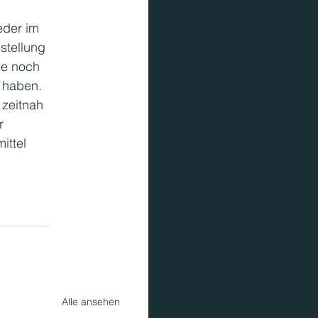
eder im 
stellung 
ie noch 
 haben. 
 zeitnah 
r 
ittel 
Alle ansehen