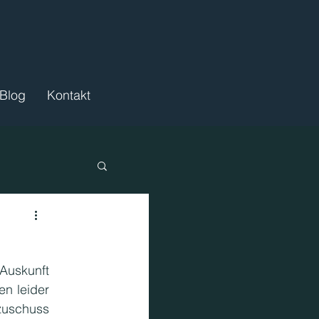
Blog
Kontakt
Auskunft 
ördermittel
n leider 
uschuss 