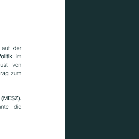
"SAP" steht für "Standardaktionsprojekte", und der Fokus dieses Aufrufs liegt auf der 
litik 
im 
ust von 
rag zum 
 (MESZ).
nte die 