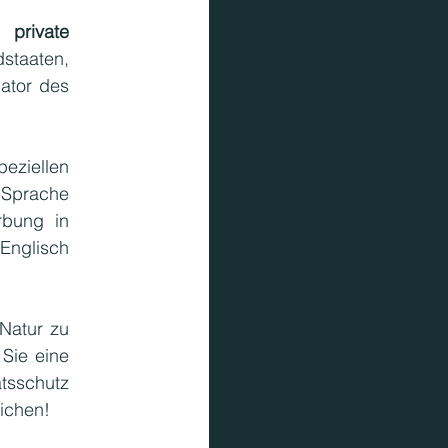
private 
taaten, 
ator des 
eziellen 
-Sprache 
eingereicht werden, es wird jedoch dringend empfohlen, die gesamte Bewerbung in 
nglisch 
Natur zu 
Sie eine 
tsschutz 
eichen!