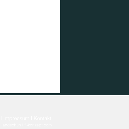
tet neuen
f
Förderaufruf:
 Unternehmen und
stitute im Rahmen
h Agenda
ördermittel für
ohstoff-
gsketten und
novation
I
Impressum
I
Kontakt
Handschuh I fi-konzept.com