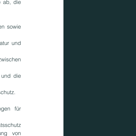
 ab, die 
n sowie 
tur und 
wischen 
und die 
schutz.
gen für 
sschutz 
ung von 