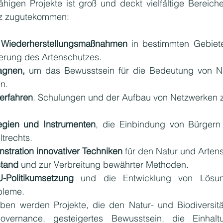
higen Projekte ist groß und deckt vielfältige Bereiche
tz zugutekommen:
 Wiederherstellungsmaßnahmen 
in bestimmten Gebiete
serung des Artenschutzes.
agnen,
 um das Bewusstsein für die Bedeutung von Na
en.
erfahren
. Schulungen und der Aufbau von Netzwerken z
egien und Instrumenten
, die Einbindung von Bürgern 
rechts.
tration innovativer Techniken
 für den Natur und Arten
tand 
und zur Verbreitung bewährter Methoden.
-Politikumsetzung
 und die Entwicklung von Lösun
bleme.
en werden Projekte, die den Natur- und Biodiversität
overnance, gesteigertes Bewusstsein, die Einhalt