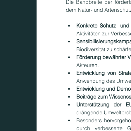
Die Bandbreite der förderfä
dem Natur- und Artenschu
Konkrete Schutz- und
Aktivitäten zur Verbes
Sensibilisierungskamp
Biodiversität zu schärf
Förderung bewährter V
Akteuren.
Entwicklung von Strat
Anwendung des Umwelt
Entwicklung und Demons
Beiträge zum Wissenss
Unterstützung der EU
drängende Umweltpro
Besonders hervorgehob
durch verbesserte G