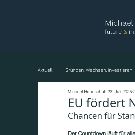
Michae
future
&
i
Aktuell.
Gründen, Wachsen, Investieren
Michael Handschuh
23. Juli 2025
Mensch, Familie
Vereine und sonst
EU fördert N
Chancen für Stan
Kreise, Gemeinden, Körperschaften
Der Countdown läuft für alle