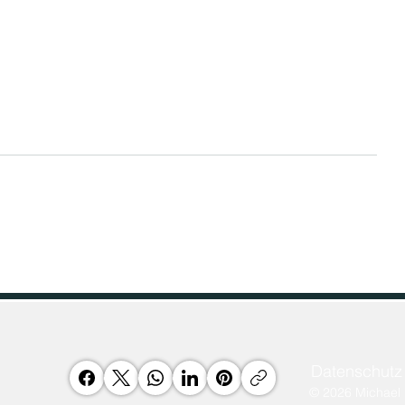
Women Tech EU: 12 Mio.
BMFTR star
Euro
Förderaufru
12 Mio. € für Gründerinnen: Das
Neuer BMFTR-
EU-Programm Women TechEU
Erfahre, wie
startet Runde 3 (2026–2028).
Forschungsin
Jetzt 75.000 € eigenkapitalfreie
der Hightec
Förderung für Deep-Tech-
Deutschland F
Startups sichern!
nachhaltige R
Wertschöpfun
Recycling-In
Datenschutz 
© 2026 Michael 