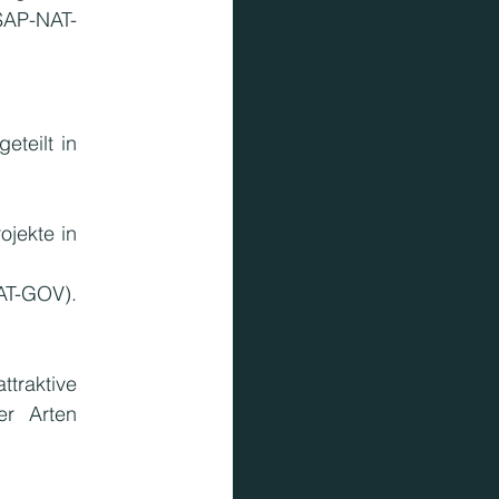
SAP-NAT-
eteilt in 
jekte in 
T-GOV). 
ttraktive 
r Arten 