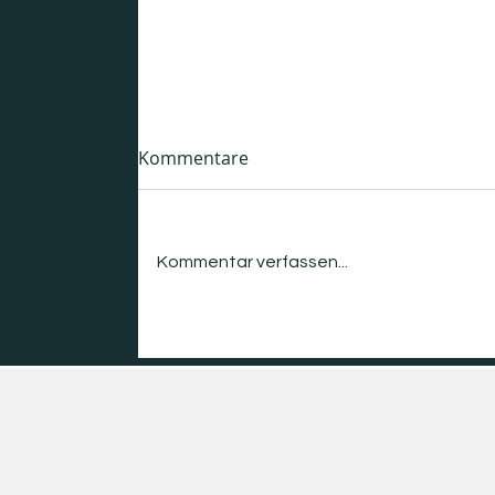
Förderung: e2Health
Kommentare
BMFTR-Förderung „e2Health“:
Sichere dir Fördermittel für In
silico-Systems Engineering und
Kommentar verfassen...
digitale Zwillinge in der Medizin
der Zukunft. Jetzt auf fi. konzept
informieren!