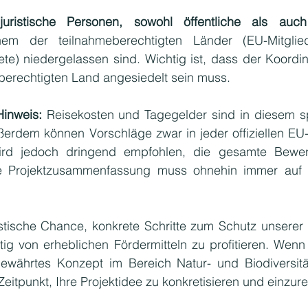
juristische Personen, sowohl öffentliche als auch 
em der teilnahmeberechtigten Länder (EU-Mitglieds
te) niedergelassen sind. Wichtig ist, dass der Koordin
eberechtigten Land angesiedelt sein muss.
Hinweis:
 Reisekosten und Tagegelder sind in diesem sp
ußerdem können Vorschläge zwar in jeder offiziellen EU
ie Projektzusammenfassung muss ohnehin immer auf E
astische Chance, konkrete Schritte zum Schutz unserer 
ig von erheblichen Fördermitteln zu profitieren. Wenn 
bewährtes Konzept im Bereich Natur- und Biodiversitä
e Zeitpunkt, Ihre Projektidee zu konkretisieren und einzur