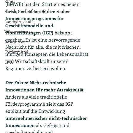
Klima
(BMWE) hat den Start eines neuen 
Förderaufrufs im Rahmen des 
Kreise, Gemeinden, Körperschaften
Innovationsprogramms für 
Landwirtschaft
Geschäftsmodelle und 
Wissenswertes.
Pionierlösungen (IGP)
 bekannt 
gegeben. Es ist eine hervorragende 
Ressourcen
Nachricht für alle, die mit frischen, 
Fördermittel
mutigen Konzepten die Lebensqualität 
und Wirtschaftskraft unserer 
KMU
Regionen verbessern wollen.
Der Fokus: Nicht-technische 
Innovationen für mehr Attraktivität
Anders als viele traditionelle 
Förderprogramme zielt das IGP 
explizit auf die Entwicklung 
unternehmerischer nicht-technischer 
Innovationen
 ab. Gefragt sind 
Geschäftsmodelle und 