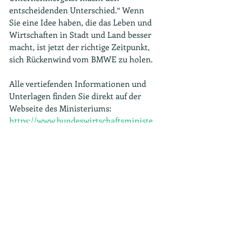
entscheidenden Unterschied.“ Wenn 
Sie eine Idee haben, die das Leben und 
Wirtschaften in Stadt und Land besser 
macht, ist jetzt der richtige Zeitpunkt, 
sich Rückenwind vom BMWE zu holen.
Alle vertiefenden Informationen und 
Unterlagen finden Sie direkt auf der 
Webseite des Ministeriums: 
https://www.bundeswirtschaftsministe
rium.de/Redaktion/DE/Artikel/Innovat
ion/igp.html
Tags:
nicht-technische-Innovationen
effiziente Nutzung regionaler Ressourcen
Smart City
Smart- Village
Tourismusinnovationen
Gründen, Wachsen, Investieren
Innovation und Forschung