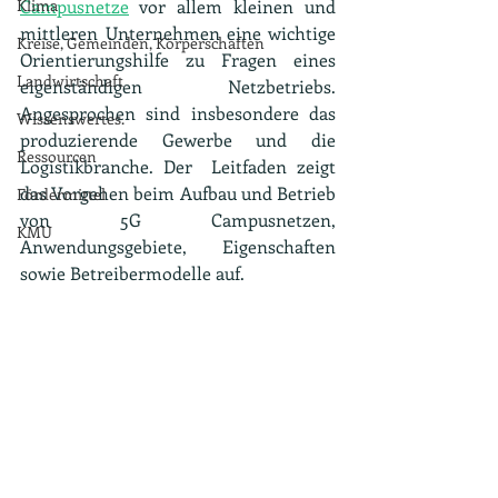
Klima
Campusnetze
 vor allem kleinen und 
mittleren Unternehmen eine wichtige 
Kreise, Gemeinden, Körperschaften
Orientierungshilfe zu Fragen eines 
Landwirtschaft
eigenständigen Netzbetriebs. 
Angesprochen sind insbesondere das 
Wissenswertes.
produzierende Gewerbe und die 
Ressourcen
Logistikbranche. Der  Leitfaden zeigt 
das Vorgehen beim Aufbau und Betrieb 
Fördermittel
von 5G Campusnetzen, 
KMU
Anwendungsgebiete, Eigenschaften 
sowie Betreibermodelle auf.