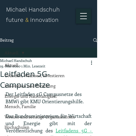
Michael Handschuh
future
&
innovation
Beitrag
Aktuell.
Michael Handschuh
Aktuell.
19. Mai 2020
1 Min. Lesezeit
Leitfaden 5G-
Gründen, Wachsen, Investieren
Campusnetze
Innovation und Forschung
Der Leitfaden 5G Campusnetze des 
Energie und Nachhaltigkeit
BMWi gibt KMU Orientierungshilfe.
Mensch, Familie
Das Bundesministerium für Wirtschaft 
Vereine und sonstige Organisationen
und Energie gibt mit der 
Hochschulen
Veröffentlichung des 
Leitfadens 5G - 