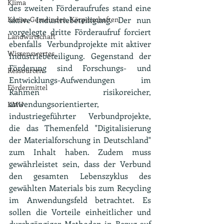
Klima
des zweiten Förderaufrufes stand eine 
Kreise, Gemeinden, Körperschaften
aktive Industriebeteiligung. Der nun 
vorgelegte dritte Förderaufruf forciert 
Landwirtschaft
ebenfalls  Verbundprojekte mit aktiver 
Wissenswertes.
Industriebeteiligung. Gegenstand der 
Förderung sind Forschungs- und 
Ressourcen
Entwicklungs-Aufwendungen im 
Fördermittel
Rahmen risikoreicher, 
anwendungsorientierter, 
KMU
industriegeführter Verbundprojekte, 
die das Themenfeld "Digitalisierung 
der Materialforschung in Deutschland" 
zum Inhalt haben. Zudem muss 
gewährleistet sein, dass der Verbund 
den gesamten Lebenszyklus des 
gewählten Materials bis zum Recycling 
im Anwendungsfeld betrachtet. Es 
sollen die Vorteile einheitlicher und 
durchgängiger Methoden in Bezug auf 