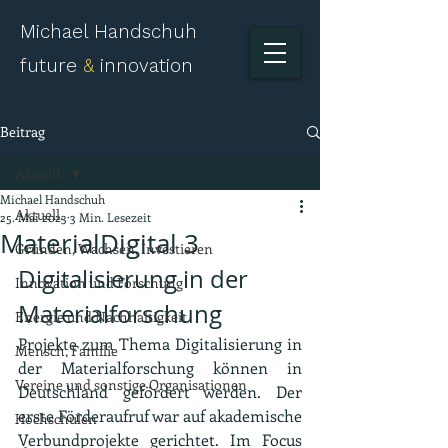
Michael Handschuh
future
&
innovation
Beitrag
Aktuell.
Michael Handschuh
Aktuell.
25. Mai 2023
3 Min. Lesezeit
MaterialDigital 3
Gründen, Wachsen, Investieren
Digitalisierung in der 
Innovation und Forschung
Materialforschung
Energie und Nachhaltigkeit
Projekte zum Thema Digitalisierung in 
Mensch, Familie
der Materialforschung können in 
Vereine und sonstige Organisationen
Deutschland gefördert werden. Der 
erste Förderaufruf war auf akademische 
Hochschulen
Verbundprojekte gerichtet. Im Focus 