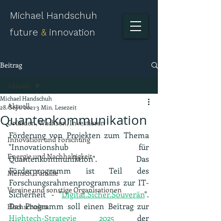
Michael Handschuh
future
&
innovation
Beitrag
Aktuell.
Michael Handschuh
Aktuell.
28. Sept. 2021
3 Min. Lesezeit
Quantenkommunikation
Gründen, Wachsen, Investieren
Förderung von Projekten zum Thema 
Innovation und Forschung
"Innovationshub für 
Energie und Nachhaltigkeit
Quantenkommuniktion". Das 
Förderprogramm ist Teil des 
Mensch, Familie
Forschungsrahmenprogramms zur IT-
Vereine und sonstige Organisationen
Sicherheit - "
Digital.Sicher.Souverän
". 
Das Programm soll einen Beitrag zur 
Hochschulen
Hightech-Strategie 2025
 der 