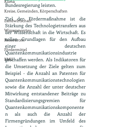
Klima
Bundesregierung leisten.
Kreise, Gemeinden, Körperschaften
Ziel der Fördermaßnahme ist die 
Landwirtschaft
Stärkung des Technologietransfers aus 
Wissenswertes.
der Wissenschaft in die Wirtschaft. Es 
sollen Grundlagen für den Aufbau 
Ressourcen
einer deutschen 
Fördermittel
Quantenkommunikationsindustrie 
KMU
geschaffen werden. Als Indikatoren für 
die Umsetzung der Ziele gelten zum 
Beispiel - die Anzahl an Patenten für 
Quantenkommunikationstechnologien 
sowie die Anzahl der unter deutscher 
Mitwirkung entstandener Beiträge zu 
Standardisierungsgremien für 
Quantenkommunikationskomponente
n als auch die Anzahl der 
Firmengründungen im Umfeld des 