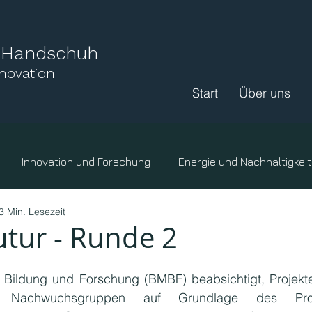
l Handschuh
nnovation
Start
Über uns
Innovation und Forschung
Energie und Nachhaltigkeit
3 Min. Lesezeit
ige Organisationen
Hochschulen
Klima
tur - Runde 2
Landwirtschaft
Wissenswertes.
Ressourcen
F
 Bildung und Forschung (BMBF) beabsichtigt, Projekte
in Nachwuchsgruppen auf Grundlage des Pro