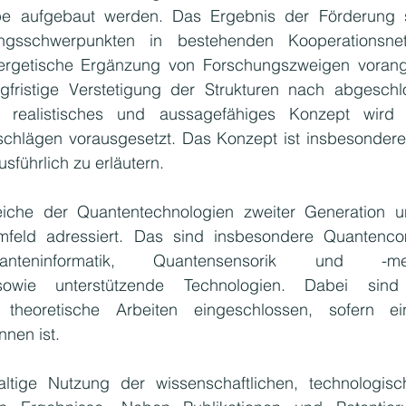
e aufgebaut werden. Das Ergebnis der Förderung so
gsschwerpunkten in bestehenden Kooperationsnet
ergetische Ergänzung von Forschungszweigen vorange
ngfristige Verstetigung der Strukturen nach abgeschl
d realistisches und aussagefähiges Konzept wird 
schlägen vorausgesetzt. Das Konzept ist insbesondere
sführlich zu erläutern.
iche der Quantentechnologien zweiter Generation u
Umfeld adressiert. Das sind insbesondere Quantencom
anteninformatik, Quantensensorik und -metro
sowie unterstützende Technologien. Dabei sind 
theoretische Arbeiten eingeschlossen, sofern ein
en ist. 
ltige Nutzung der wissenschaftlichen, technologisc