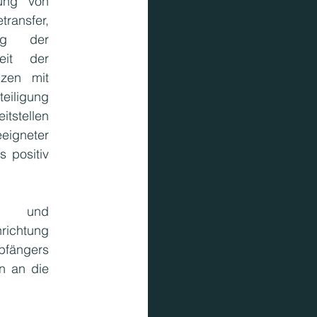
ung von 
ansfer, 
ng der 
eit der 
zen mit 
eiligung 
tstellen 
igneter 
 positiv 
n) und 
ichtung  
pfängers 
 an die 