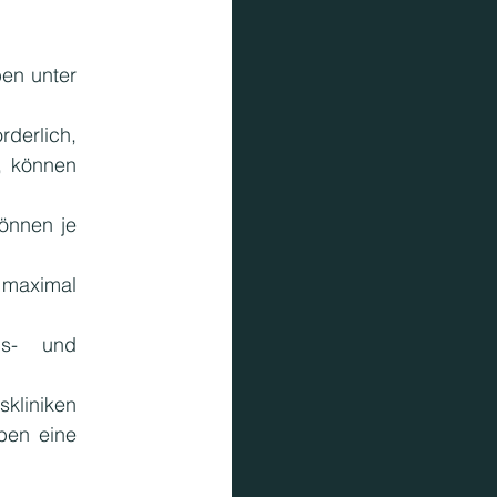
en unter 
derlich, 
, können 
nnen je 
 maximal 
s- und 
kliniken 
en eine 