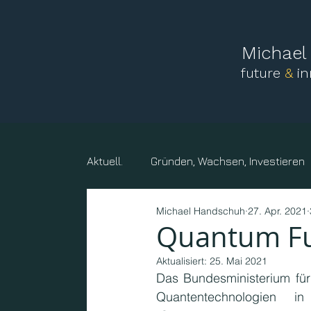
Michae
future
&
i
Aktuell.
Gründen, Wachsen, Investieren
Michael Handschuh
27. Apr. 2021
Mensch, Familie
Vereine und sonst
Quantum Fu
Aktualisiert:
25. Mai 2021
Kreise, Gemeinden, Körperschaften
Das Bundesministerium für
Quantentechnologien 