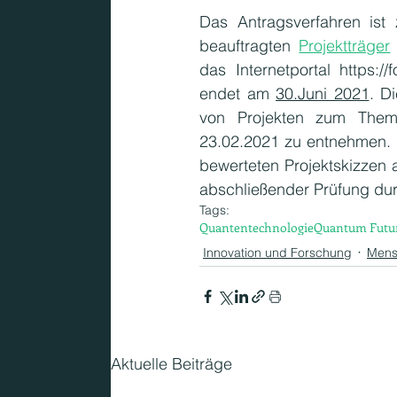
Das Antragsverfahren ist 
beauftragten 
Projektträger
das Internetportal https://
endet am 
30.Juni 2021
. D
von Projekten zum The
23.02.2021 zu entnehmen. I
bewerteten Projektskizzen a
abschließender Prüfung du
Tags:
Quantentechnologie
Quantum Futu
Innovation und Forschung
Mens
Aktuelle Beiträge