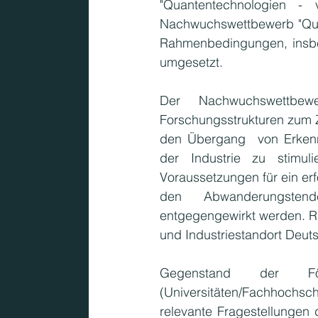
"Quantentechnologien 
KMU
Nachwuchswettbewerb "Quan
Rahmenbedingungen, insbeso
umgesetzt.
Der Nachwuchswettbew
Forschungsstrukturen zum Zi
den Übergang  von Erkenn
der Industrie zu stimul
Voraussetzungen für ein erf
den Abwanderungstend
entgegengewirkt werden. Rü
und Industriestandort Deut
Gegenstand der För
(Universitäten/Fachhochsc
relevante Fragestellungen