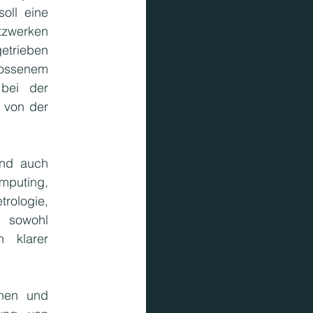
ll eine 
zwerken 
trieben 
ossenem 
bei der 
 von der 
nd auch 
puting, 
logie, 
sowohl 
 klarer 
hen und 