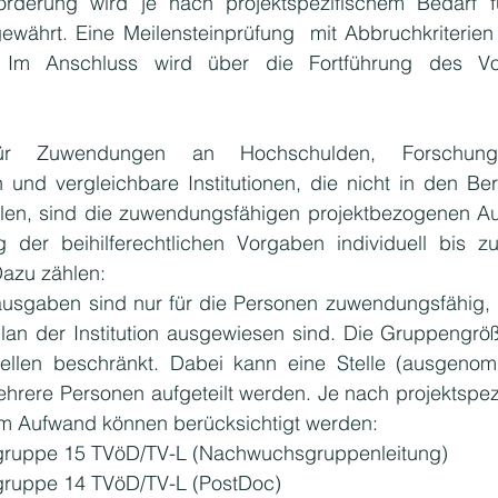
rderung wird je nach projektspezifischem Bedarf fü
ewährt. Eine Meilensteinprüfung  mit Abbruchkriterien 
 Im Anschluss wird über die Fortführung des Vo
für Zuwendungen an Hochschulden, Forschung
 und vergleichbare Institutionen, die nicht in den Ber
 fallen, sind die zuwendungsfähigen projektbezogenen A
g der beihilferechtlichen Vorgaben individuell bis z
Dazu zählen:
usgaben sind nur für die Personen zuwendungsfähig, d
plan der Institution ausgewiesen sind. Die Gruppengröße
stellen beschränkt. Dabei kann eine Stelle (ausgenom
hrere Personen aufgeteilt werden. Je nach projektspez
m Aufwand können berücksichtigt werden:
ltgruppe 15 TVöD/TV-L (Nachwuchsgruppenleitung)
ltgruppe 14 TVöD/TV-L (PostDoc)