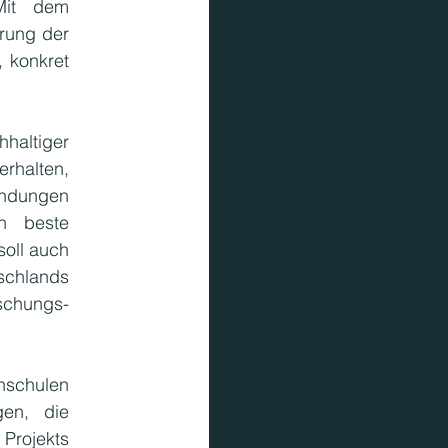
it dem 
ung der 
 konkret 
ltiger 
rhalten, 
ndungen 
n beste 
oll auch 
hlands 
schungs- 
hulen 
en, die 
Projekts 