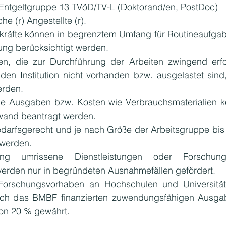
n Entgeltgruppe 13 TVöD/TV-L (Doktorand/en, PostDoc)
he (r) Angestellte (r).
skräfte können in begrenztem Umfang für Routineaufgab
tung berücksichtigt werden.
nen, die zur Durchführung der Arbeiten zwingend erfor
en Institution nicht vorhanden bzw. ausgelastet sind
erden.
e Ausgaben bzw. Kosten wie Verbrauchsmaterialien kö
wand beantragt werden.
darfsgerecht und je nach Größe der Arbeitsgruppe bis
 werden.
eng umrissene Dienstleistungen oder Forschung
werden nur in begründeten Ausnahmefällen gefördert.
n Forschungsvorhaben an Hochschulen und Universitäts
rch das BMBF finanzierten zuwendungsfähigen Ausgab
von 20 % gewährt.