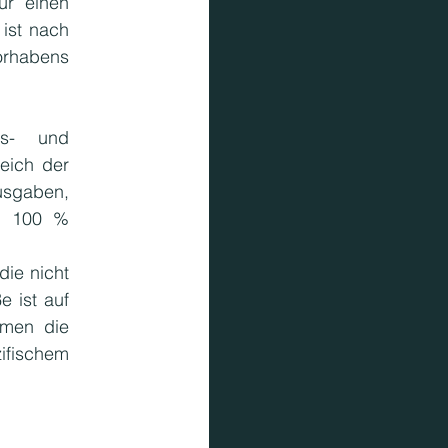
r einen 
ist nach 
rhabens 
s- und 
eich der 
usgaben, 
u 100 % 
ie nicht 
 ist auf 
men die 
ifischem 