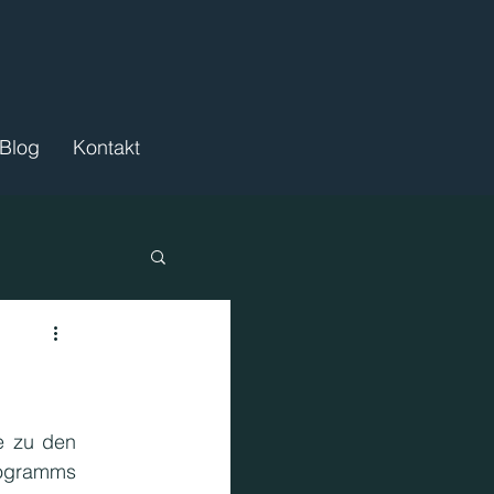
Blog
Kontakt
ördermittel
 zu den 
gramms 