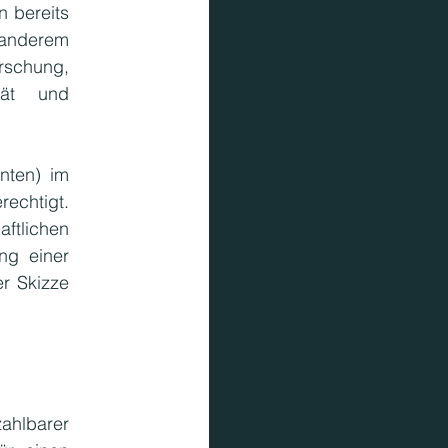
 bereits 
anderem 
schung, 
tät und 
nten) im 
chtigt. 
ftlichen 
g einer 
r Skizze 
hlbarer 