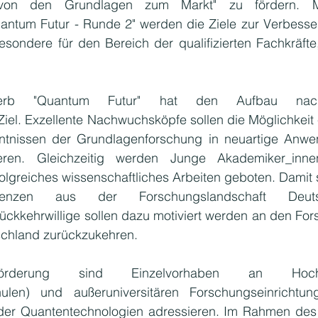
- von den Grundlagen zum Markt" zu fördern. M
tum Futur - Runde 2" werden die Ziele zur Verbesser
ndere für den Bereich der qualifizierten Fachkräfte,
erb "Quantum Futur" hat den Aufbau nachha
el. Exzellente Nachwuchsköpfe sollen die Möglichkeit e
tnissen der Grundlagenforschung in neuartige Anwe
ieren. Gleichzeitig werden Junge Akademiker_inne
olgreiches wissenschaftliches Arbeiten geboten. Damit s
enzen aus der Forschungslandschaft Deutsc
ckkehrwillige sollen dazu motiviert werden an den For
schland zurückzukehren.
derung sind Einzelvorhaben an Hochsc
hulen) und außeruniversitären Forschungseinrichtung
 der Quantentechnologien adressieren. Im Rahmen des 