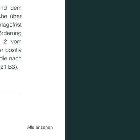
ind dem 
che über 
agefrist 
örderung 
 2 vom 
 positiv 
die nach 
21 B3).
Alle ansehen