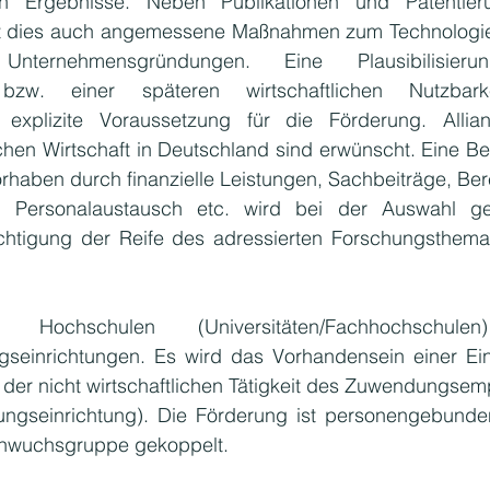
en Ergebnisse. Neben Publikationen und Patentier
t dies auch angemessene Maßnahmen zum Technologietr
nternehmensgründungen. Eine Plausibilisieru
 bzw. einer späteren wirtschaftlichen Nutzbark
 explizite Voraussetzung für die Förderung. Allian
en Wirtschaft in Deutschland sind erwünscht. Eine Bet
haben durch finanzielle Leistungen, Sachbeiträge, Berei
, Personalaustausch etc. wird bei der Auswahl gee
chtigung der Reife des adressierten Forschungsthemas
d Hochschulen (Universitäten/Fachhochschule
gseinrichtungen. Es wird das Vorhandensein einer Einr
 der nicht wirtschaftlichen Tätigkeit des Zuwendungsem
ungseinrichtung). Die Förderung ist personengebunden
achwuchsgruppe gekoppelt.