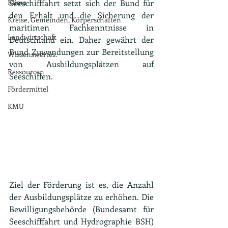
Klima
Seeschifffahrt setzt sich der Bund für 
den Erhalt und die Sicherung der 
Kreise, Gemeinden, Körperschaften
maritimen Fachkenntnisse in 
Landwirtschaft
Deutschland ein. Daher gewährt der 
Bund Zuwendungen zur Bereitstellung 
Wissenswertes.
von Ausbildungsplätzen auf 
Ressourcen
Seeschiffen. 
Fördermittel
KMU
Ziel der Förderung ist es, die Anzahl 
der Ausbildungsplätze zu erhöhen. Die 
Bewilligungsbehörde (Bundesamt für 
Seeschifffahrt und Hydrographie BSH) 