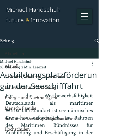
Michael Handschuh
future
&
innovation
Beitrag
Aktuell.
Michael Handschuh
Aktuell.
16. Okt. 2019
2 Min. Lesezeit
Ausbildungsplatzförderun
Gründen, Wachsen, Investieren
g in der Seeschifffahrt
Innovation und Forschung
Für die Wettbewerbsfähigkeit 
Energie und Nachhaltigkeit
Deutschlands als maritimer 
Mensch, Familie
Wirtschaftsstandort ist seemännisches 
Know-how erforderlich. Im Rahmen 
Vereine und sonstige Organisationen
des Maritimen Bündnisses für 
Hochschulen
Ausbildung und Beschäftigung in der 