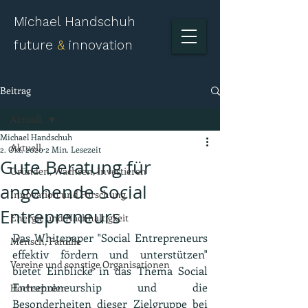
Michael Handschuh
future
&
innovation
Beitrag
Aktuell.
Michael Handschuh
Aktuell.
2. Okt. 2020
2 Min. Lesezeit
Gute Beratung für
Gründen, Wachsen, Investieren
angehende Social
Innovation und Forschung
Entrepreneurs
Energie und Nachhaltigkeit
Das Whitepaper "Social Entrepreneurs 
Mensch, Familie
effektiv fördern und unterstützen" 
Vereine und sonstige Organisationen
bietet Einblicke in das Thema Social 
Entrepreneurship und die 
Hochschulen
Besonderheiten dieser Zielgruppe bei 