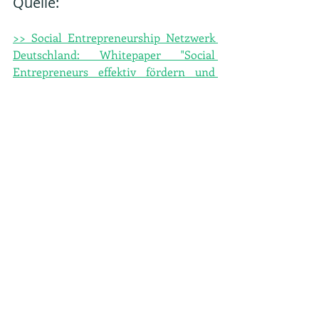
Quelle:
>> Social Entrepreneurship Netzwerk 
Deutschland: Whitepaper "Social 
Entrepreneurs effektiv fördern und 
unterstützen"
>> RKW Rationalisierungs- und 
Innovationszentrum der Deutschen 
Wirtschaft e.V. , Kompetenzzentrum
Gründen, Wachsen, Investieren
Aktuelle Beiträge
Alle ansehen